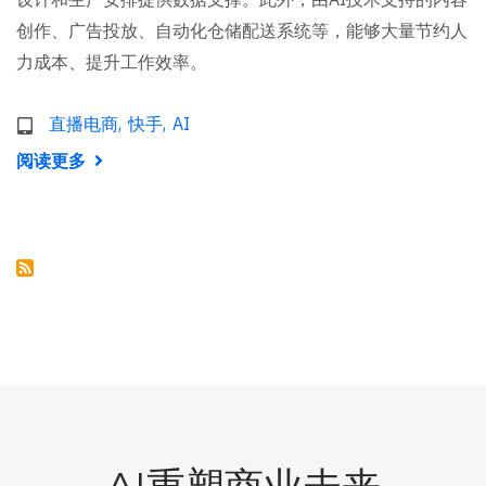
创作、广告投放、自动化仓储配送系统等，能够大量节约人
力成本、提升工作效率。
直播电商
快手
AI
阅读更多
关
于
直
播
电
商
正
成
促
消
费
“主
战
场”，
AI
成
为
行
业