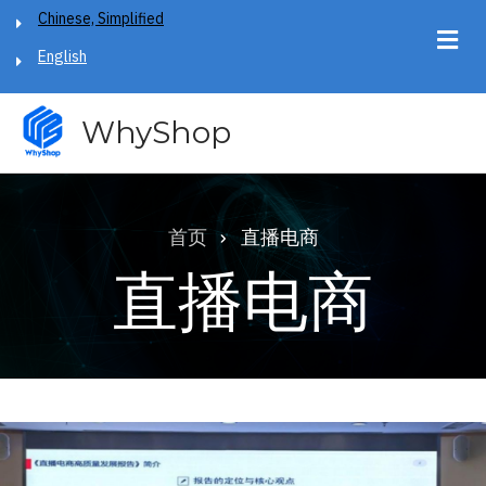
跳
Chinese, Simplified
转
English
到
主
WhyShop
要
内
容
首页
直播电商
面
直播电商
包
屑