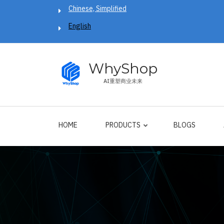
Skip
Chinese, Simplified
to
English
main
content
WhyShop
AI重塑商业未来
HOME
PRODUCTS
BLOGS
Breadcrumb