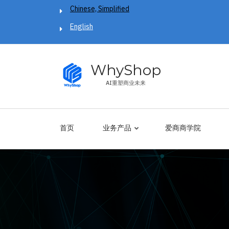
跳
Chinese, Simplified
转
English
到
主
要
WhyShop
内
AI重塑商业未来
容
首页
业务产品
爱商商学院
面